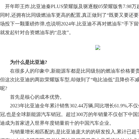
开年即王炸,比亚迪秦PLUS荣耀版及驱逐舰05荣耀版售7.98万
同时,还拥有比同级燃油车更高的配置,真正做到了“既要又要还
场投下一颗重磅炸弹,也说明2024年,比亚迪不再对燃油车“手下留
就发起针对合资燃油车的“总攻”。
为什么是比亚迪?
在很多人的印象中,新能源车都是比同级别的燃油车价格要贵
但这次比亚迪的两款荣耀版车型,却做到了“电比油低”且降价不
呢?
首先是核心的成本优势。
2023年比亚迪全年累计销售302.44万辆,同比增长61.9%
冠,也是全球新能源汽车销冠。超过300万的年销量不仅创下中国
迪成为首家进入世界年度销量前十的中国汽车企业。
与销量增长相匹配的,是比亚迪庞大的的研发投入,累计已超千